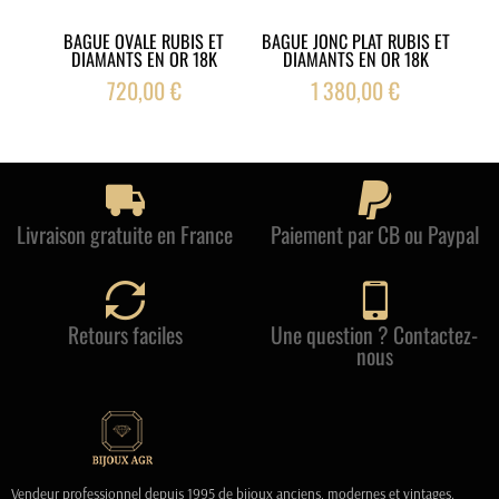
BAGUE OVALE RUBIS ET
BAGUE JONC PLAT RUBIS ET
BAG
DIAMANTS EN OR 18K
DIAMANTS EN OR 18K
720,00 €
1 380,00 €
Livraison gratuite en France
Paiement par CB ou Paypal
Retours faciles
Une question ? Contactez-
nous
Vendeur professionnel depuis 1995 de bijoux anciens, modernes et vintages.