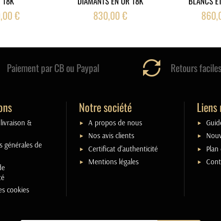
 18K
DIAMANTS EN OR 18K
BLANCS ET
,00 €
830,00 €
860,
Paiement par CB ou Paypal
Retours facile
ons
Notre société
Liens 
livraison &
A propos de nous
Guide
Nos avis clients
Nouv
s générales de
Certificat d'authenticité
Plan 
Mentions légales
Cont
de
té
es cookies