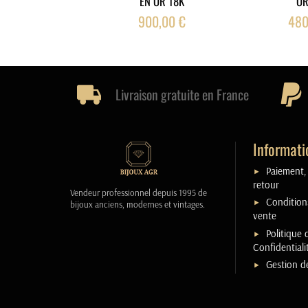
EN OR 18K
OR
900,00 €
480
Livraison gratuite en France
Informati
Paiement, 
retour
Vendeur professionnel depuis 1995 de
Condition
bijoux anciens, modernes et vintages.
vente
Politique 
Confidentiali
Gestion d