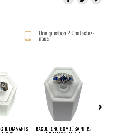
Une question ? Contactez-
s
nous
›
OCHE DIAMANTS
BAGUE JONC BOMBÉ SAPHIRS
BAGUE PERLE DE