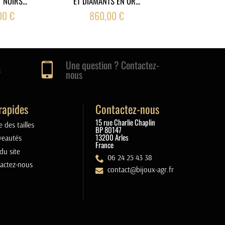
 NOIRS...
ET DIAMANTS EN OR...
DIAMANTS EN
00 €
860,00 €
1 260,0
Une question ? Contactez-
s
nous
rapides
Contactez-nous
15 rue Charlie Chaplin
 des tailles
BP 80147
13200 Arles
eautés
France
du site
06 24 25 43 38
actez-nous
contact@bijoux-agr.fr