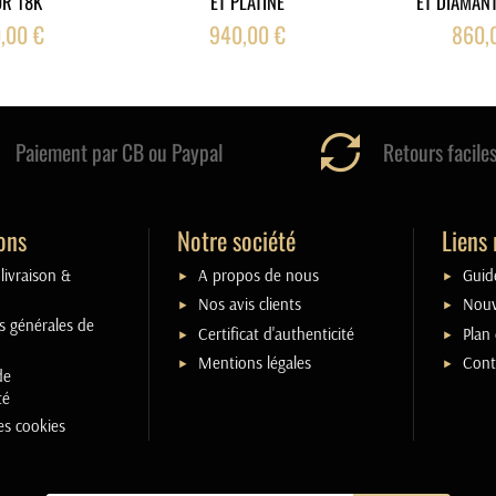
OR 18K
ET PLATINE
ET DIAMANT
,00 €
940,00 €
860,
Paiement par CB ou Paypal
Retours facile
ons
Notre société
Liens 
livraison &
A propos de nous
Guide
Nos avis clients
Nouv
s générales de
Certificat d'authenticité
Plan 
Mentions légales
Cont
de
té
es cookies