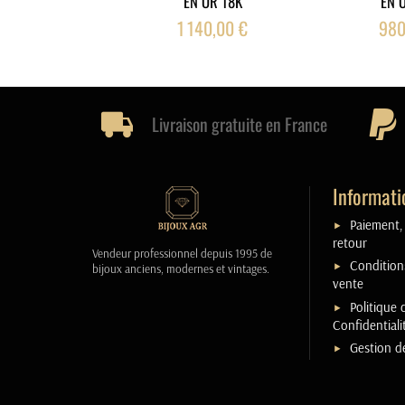
EN OR 18K
EN 
1 140,00 €
980
Livraison gratuite en France
Informati
Paiement, 
retour
Vendeur professionnel depuis 1995 de
Condition
bijoux anciens, modernes et vintages.
vente
Politique 
Confidentiali
Gestion d