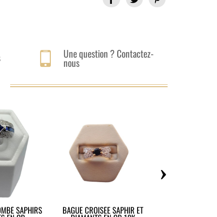
Une question ? Contactez-
s
nous
›
OMBÉ SAPHIRS
BAGUE CROISÉE SAPHIR ET
BAGUE JONC CITRI