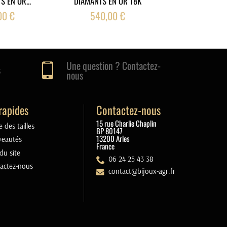
S EN OR...
DIAMANTS EN OR 18K
EN OR 
00 €
540,00 €
670,00
Une question ? Contactez-
s
nous
rapides
Contactez-nous
15 rue Charlie Chaplin
 des tailles
BP 80147
13200 Arles
eautés
France
du site
06 24 25 43 38
actez-nous
contact@bijoux-agr.fr