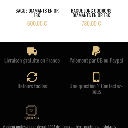
BAGUE DIAMANTS EN OR
BAGUE JONC GODRONS
BA
18K
DIAMANTS EN OR 18K
600,00 €
780,00 €
Livraison gratuite en France
Paiement par CB ou Paypal
Retours faciles
Une question ? Contactez-
nous
Vendeur professionnel depuis 1995 de bijoux anciens, modernes et vintages.