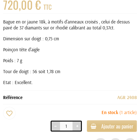
720,00 €
TTC
Bague en or jaune 18k, à motifs d'anneaux croisés , celui de dessus
pavé de 37 diamants sur or rhodié calibrant au total 0,37ct.
Dimension sur doigt : 0,75 cm
Poinçon tête d'aigle
Poids : 7 g
Tour de doigt : 56 soit 1,78 cm
Etat : Excellent.
Référence
AGR 2408
En stock
(1 article)
favorite_border
Ajouter au panier