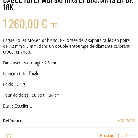
18K
1 260,00 €
TTC
Bague Toi et Moi en or blanc 18k, ornée de 2 saphirs taillés en poire
de 7,2 mm x 5 mm, dans un double entourage de diamants calibrant
0,90ct environ.
Dimension sur doigt : 2,3 cm
Poinçon tête d'aigle
Poids : 7,2 g
Tour de doigt : 58 soit 1,84 cm
Etat : Excellent.
Référence
AGR 3633
En stock
(1 article)
favorite_border