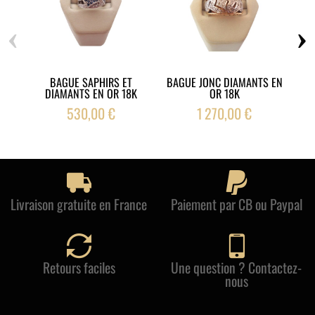
‹
›
BAGUE SAPHIRS ET
BAGUE JONC DIAMANTS EN
BA
DIAMANTS EN OR 18K
OR 18K
530,00 €
1 270,00 €
Livraison gratuite en France
Paiement par CB ou Paypal
Retours faciles
Une question ? Contactez-
nous